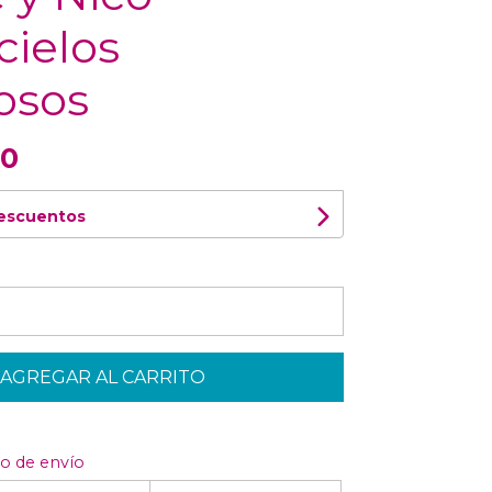
cielos
osos
00
descuentos
AGREGAR AL CARRITO
to de envío