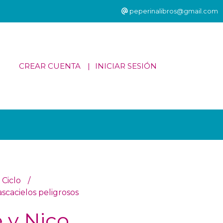
peperinalibros@gmail.com
CREAR CUENTA
INICIAR SESIÓN
 Ciclo
scacielos peligrosos
 y Nico