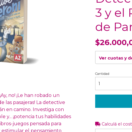
3 y el
de Par
$26.000,
Ver cuotas y 
Cantidad
. ¡Ay, no! ¡Le han robado un
 las pasajeras! La detective
án en camino. Investiga con
le y... ¡potencia tus habilidades
ibros-juegos pensada para
Calculá el cos
 y estimular el pensamiento