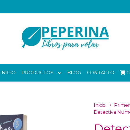
INICIO
PRODUCTOS
BLOG
CONTACTO
0
Inicio
Primer
Detectiva Numer
Detec