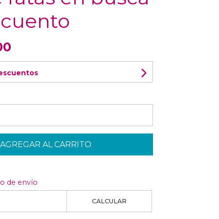
 cuento
00
descuentos
AGREGAR AL CARRITO
to de envío
CALCULAR