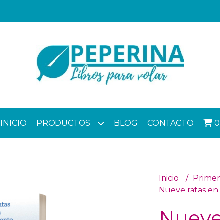
INICIO
PRODUCTOS
BLOG
CONTACTO
0
Inicio
Primer
Nueve ratas en
Nueve