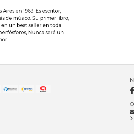
res en 1963. Es escritor,
más de músico. Su primer libro,
ó en un best seller en toda
perfósforos, Nunca seré un
or .
N
C