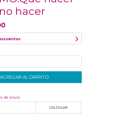
 no hacer
00
descuentos
AGREGAR AL CARRITO
to de envío
CALCULAR