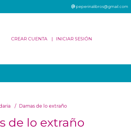
peperinalibros@gmail.com
CREAR CUENTA
INICIAR SESIÓN
daria
Damas de lo extraño
 de lo extraño